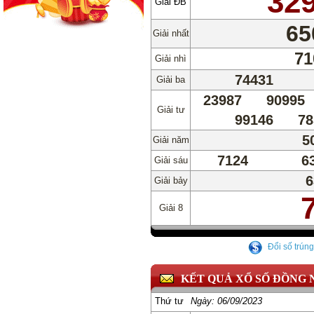
32
Giải ĐB
65
Giải nhất
71
Giải nhì
74431
Giải ba
23987
90995
Giải tư
99146
78
5
Giải năm
7124
6
Giải sáu
6
Giải bảy
Giải 8
Đổi số trúng
KẾT QUẢ XỔ SỐ ĐỒNG 
Thứ tư
Ngày:
06/09/2023