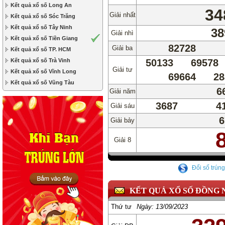
Kết quả xổ số Long An
34
Giải nhất
Kết quả xổ số Sóc Trăng
Kết quả xổ số Tây Ninh
38
Giải nhì
Kết quả xổ số Tiền Giang
82728
Giải ba
Kết quả xổ số TP. HCM
Kết quả xổ số Trà Vinh
50133
69578
Giải tư
Kết quả xổ số Vĩnh Long
69664
28
Kết quả xổ số Vũng Tàu
6
Giải năm
3687
4
Giải sáu
6
Giải bảy
Giải 8
Đổi số trúng
KẾT QUẢ XỔ SỐ ĐỒNG 
Thứ tư
Ngày:
13/09/2023