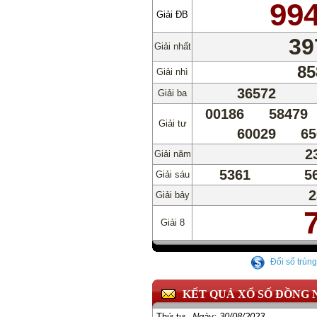
99
Giải ĐB
39
Giải nhất
85
Giải nhì
36572
Giải ba
00186
58479
Giải tư
60029
65
2
Giải năm
5361
5
Giải sáu
2
Giải bảy
Giải 8
Đổi số trúng
KẾT QUẢ XỔ SỐ ĐỒNG 
Thứ tư
Ngày:
30/08/2023