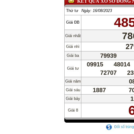
KẾT QUẢ XỔ SỐ ĐỒNG 
Thứ tư
Ngày:
16/08/2023
48
Giải ĐB
78
Giải nhất
27
Giải nhì
79939
Giải ba
09915
48014
Giải tư
72707
23
0
Giải năm
1887
7
Giải sáu
1
Giải bảy
Giải 8
Đổi số trúng