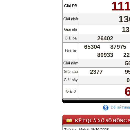
11
Giải ĐB
13
Giải nhất
13
Giải nhì
26402
Giải ba
65304
87975
Giải tư
80933
22
5
Giải năm
2377
9
Giải sáu
0
Giải bảy
Giải 8
Đổi số trúng
KẾT QUẢ XỔ SỐ ĐỒNG 
Thứ tư
Ngày:
18/10/2023