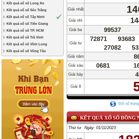
Kết quả xổ số Long An
14
Giải nhất
Kết quả xổ số Sóc Trăng
Kết quả xổ số Tây Ninh
14
Giải nhì
Kết quả xổ số Tiền Giang
99537
Giải ba
Kết quả xổ số TP. HCM
Kết quả xổ số Trà Vinh
72871
93683
Giải tư
Kết quả xổ số Vĩnh Long
27082
53
Kết quả xổ số Vũng Tàu
8
Giải năm
0681
1
Giải sáu
4
Giải bảy
Giải 8
Đổi số trúng
KẾT QUẢ XỔ SỐ ĐỒNG 
Thứ tư
Ngày:
01/11/2023