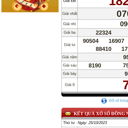
18
Giải ĐB
07
Giải nhất
09
Giải nhì
22324
Giải ba
90504
16907
Giải tư
88410
17
9
Giải năm
8190
7
Giải sáu
9
Giải bảy
Giải 8
Đổi số trúng
KẾT QUẢ XỔ SỐ ĐỒNG 
Thứ tư
Ngày:
25/10/2023