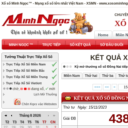
Xổ số Minh Ngọc™ - Mạng xổ số lớn nhất Việt Nam - XSMN - www.xosominhn
CHUYÊN
XỔ
Home
Miền 
MINH NGỌC ™
TRỰC TIẾP
SỔ KẾT QUẢ
SỚ ĐẦU ĐUÔI
KẾT QUẢ X
Tường Thuật Trực Tiếp Xổ Số
Trực Tiếp Xổ Số Miền Nam
Kỳ mở thưởng xổ số Đồng Nai tiếp 
Trực Tiếp Xổ Số Miền Bắc
Miền Nam
Thứ hai
Thứ ba
Thứ t
Trực Tiếp Xổ Số Miền Trung
Trực Tiếp Xổ Số Vietlott
<<<
<<
<
chờ,
đang xổ,
mới
Lịch Mở Thưởng
KẾT QUẢ XỔ SỐ ĐỒNG 
Chèn Kqxs vào Websites
Thứ tư
Ngày:
15/11/2023
43
Tháng 8 2026
Giải ĐB
T2
T3
T4
T5
T6
T7
CN
27
28
29
30
31
1
2