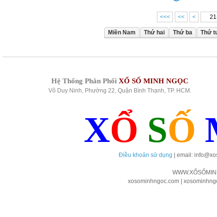
<<<
<<
<
Miền Nam
Thứ hai
Thứ ba
Thứ t
Hệ Thống Phân Phối
XỔ SỐ MINH NGỌC
Võ Duy Ninh, Phường 22, Quận Bình Thạnh, TP. HCM.
X
Ổ
S
Ố
Điều khoản sử dụng
| email: info@x
WWW.XỔSỐMIN
xosominhngoc.com | xosominhngoc