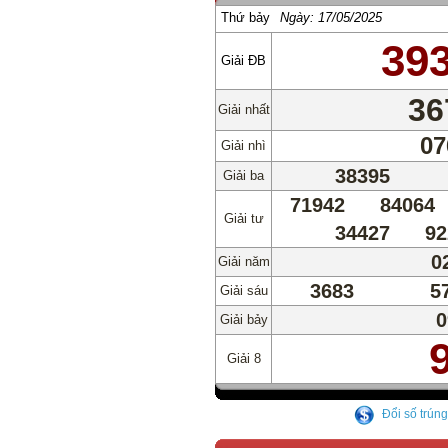
Thứ bảy
Ngày:
17/05/2025
39
Giải ĐB
36
Giải nhất
07
Giải nhì
38395
Giải ba
71942
84064
Giải tư
34427
92
0
Giải năm
3683
5
Giải sáu
0
Giải bảy
Giải 8
Đổi số trúng