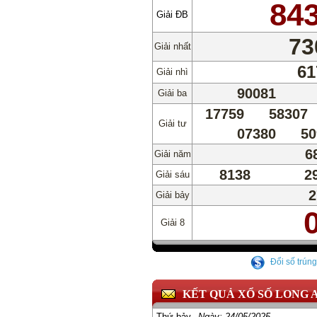
84
Giải ĐB
73
Giải nhất
61
Giải nhì
90081
Giải ba
17759
58307
Giải tư
07380
50
6
Giải năm
8138
2
Giải sáu
2
Giải bảy
Giải 8
Đổi số trúng
KẾT QUẢ XỔ SỐ LONG 
Thứ bảy
Ngày:
24/05/2025