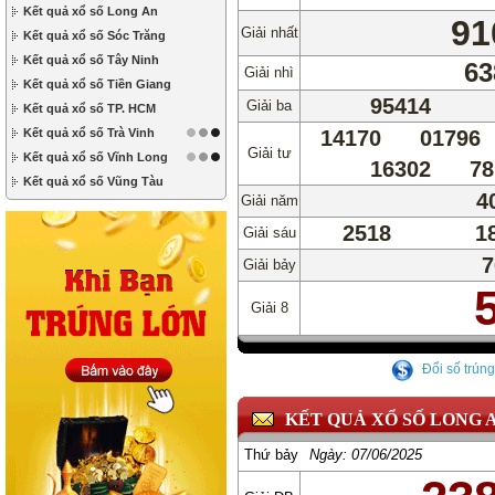
Kết quả xổ số Long An
91
Giải nhất
Kết quả xổ số Sóc Trăng
Kết quả xổ số Tây Ninh
63
Giải nhì
Kết quả xổ số Tiền Giang
95414
Giải ba
Kết quả xổ số TP. HCM
Kết quả xổ số Trà Vinh
14170
01796
Giải tư
Kết quả xổ số Vĩnh Long
16302
78
Kết quả xổ số Vũng Tàu
4
Giải năm
2518
1
Giải sáu
7
Giải bảy
Giải 8
Đổi số trúng
KẾT QUẢ XỔ SỐ LONG 
Thứ bảy
Ngày:
07/06/2025