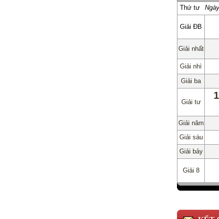
Thứ tư
Ngà
Giải ĐB
Giải nhất
Giải nhì
Giải ba
1
Giải tư
Giải năm
Giải sáu
Giải bảy
Giải 8