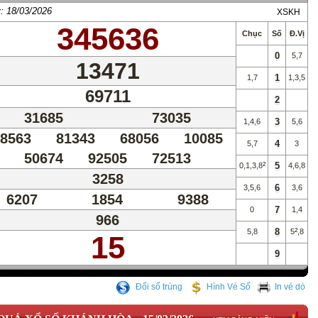
y:
18/03/2026
XSKH
345636
Chục
Số
Đ.Vị
0
5
,
7
13471
1
1
,
7
1
,
3
,
5
69711
2
31685
73035
3
1
,
4
,
6
5
,
6
8563
81343
68056
10085
4
5
,
7
3
50674
92505
72513
5
0
,
1
,
3
,
8
2
4
,
6
,
8
3258
6
3
,
5
,
6
3
,
6
6207
1854
9388
7
0
1
,
4
966
8
5
,
8
5
2
,
8
15
9
Đổi số trúng
Hình Vé Số
In vé dò