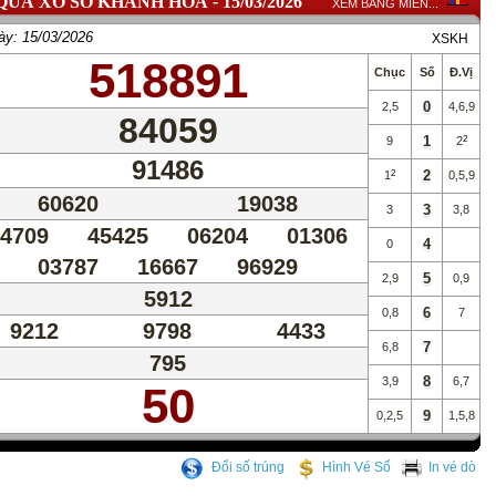
-
QUẢ XỔ SỐ KHÁNH HÒA
15/03/2026
XEM BẢNG MIỀN...
ày:
15/03/2026
XSKH
518891
Chục
Số
Đ.Vị
0
2
,
5
4
,
6
,
9
84059
1
9
2
2
91486
2
1
2
0
,
5
,
9
60620
19038
3
3
3
,
8
4709
45425
06204
01306
4
0
03787
16667
96929
5
2
,
9
0
,
9
5912
6
0
,
8
7
9212
9798
4433
7
6
,
8
795
8
3
,
9
6
,
7
50
9
0
,
2
,
5
1
,
5
,
8
Đổi số trúng
Hình Vé Số
In vé dò