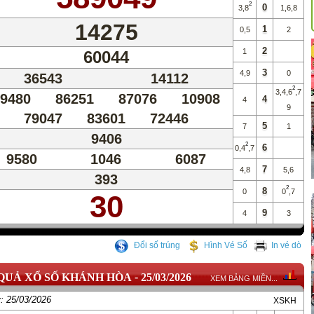
2
0
3
,
8
1
,
6
,
8
14275
1
0
,
5
2
2
1
60044
3
4
,
9
0
36543
14112
2
3
,
4
,
6
,
7
9480
86251
87076
10908
4
4
9
79047
83601
72446
5
7
1
9406
2
6
0
,
4
,
7
9580
1046
6087
7
4
,
8
5
,
6
393
2
8
0
0
,
7
30
9
4
3
Đổi số trúng
Hình Vé Số
In vé dò
-
QUẢ XỔ SỐ KHÁNH HÒA
25/03/2026
XEM BẢNG MIỀN...
y:
25/03/2026
XSKH