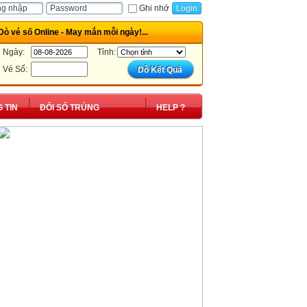
Ghi nhớ
Dò vé số Online - May mắn mỗi ngày!...
Ngày:
Tỉnh:
Vé Số:
 TIN
ĐỔI SỐ TRÚNG
HELP ?