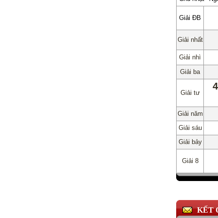
Giải ĐB
Giải nhất
Giải nhì
Giải ba
4
Giải tư
Giải năm
Giải sáu
Giải bảy
Giải 8
KẾT 