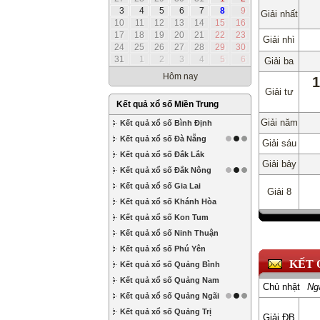
3
4
5
6
7
8
9
Giải nhất
10
11
12
13
14
15
16
17
18
19
20
21
22
23
Giải nhì
24
25
26
27
28
29
30
31
1
2
3
4
5
6
Giải ba
Hôm nay
1
Giải tư
Kết quả xổ số Miền Trung
Giải năm
Kết quả xổ số Bình Định
Kết quả xổ số Đà Nẵng
Giải sáu
Kết quả xổ số Đắk Lắk
Giải bảy
Kết quả xổ số Đắk Nông
Kết quả xổ số Gia Lai
Giải 8
Kết quả xổ số Khánh Hòa
Kết quả xổ số Kon Tum
Kết quả xổ số Ninh Thuận
Kết quả xổ số Phú Yên
KẾT 
Kết quả xổ số Quảng Bình
Kết quả xổ số Quảng Nam
Chủ nhật
Ng
Kết quả xổ số Quảng Ngãi
Kết quả xổ số Quảng Trị
Giải ĐB