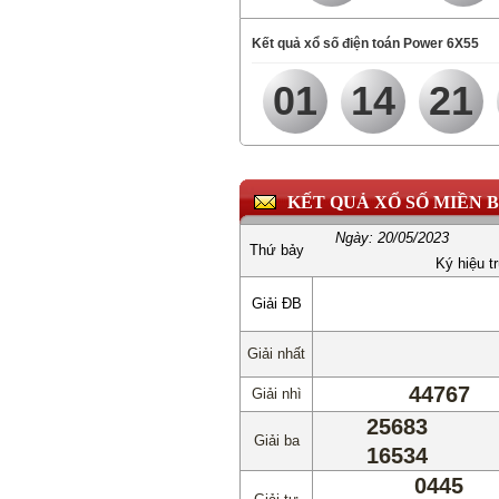
Kết quả xổ số điện toán Power 6X55
01
14
21
KẾT QUẢ XỔ SỐ MIỀN 
Ngày:
20/05/2023
Thứ bảy
Ký hiệu t
Giải ĐB
Giải nhất
44767
Giải nhì
25683
Giải ba
16534
0445