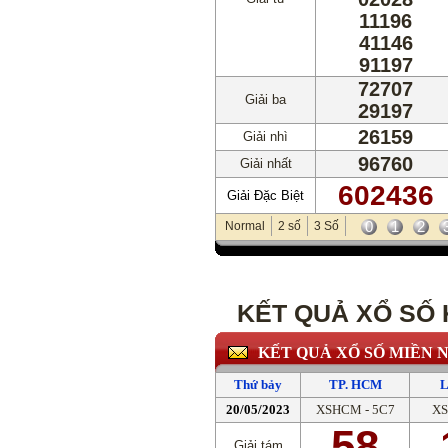
11196
41146
91197
72707
Giải ba
29197
26159
Giải nhì
96760
Giải nhất
602436
Giải Đặc Biệt
0
1
2
Normal
2 số
3 Số
KẾT QUẢ XỔ SỐ K
KẾT QUẢ XỔ SỐ MIỀN 
Thứ bảy
TP. HCM
L
20/05/2023
XSHCM - 5C7
XS
58
Giải tám