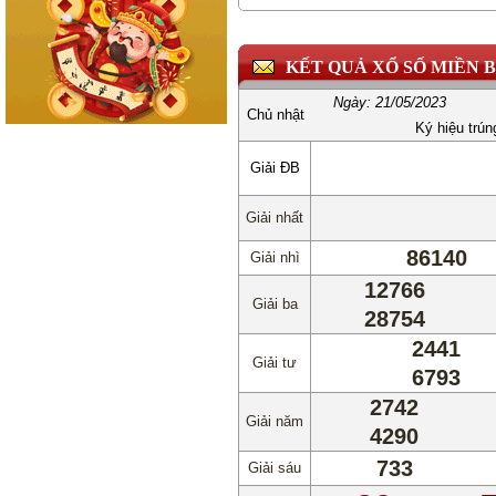
KẾT QUẢ XỔ SỐ MIỀN 
Ngày:
21/05/2023
Chủ nhật
Ký hiệu trún
Giải ĐB
Giải nhất
86140
Giải nhì
12766
Giải ba
28754
2441
Giải tư
6793
2742
Giải năm
4290
733
Giải sáu