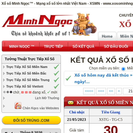
Xổ số Minh Ngọc™ - Mạng xổ số lớn nhất Việt Nam - XSMN - www.xosominhn
CHUYÊN
XỔ
Home
Miền 
MINH NGỌC ™
TRỰC TIẾP
SỔ KẾT QUẢ
SỚ ĐẦU ĐUÔI
KẾT QUẢ XỔ SỐ K
Tường Thuật Trực Tiếp Xổ Số
Trực Tiếp Xổ Số Miền Nam
Chọn miền ưu tiên:
Miề
Trực Tiếp Xổ Số Miền Bắc
Xổ số hôm nay đã kết thúc »
Trực Tiếp Xổ Số Miền Trung
ngày!...
Trực Tiếp Xổ Số Vietlott
<<<<
<<<
<<
<
chờ,
đang xổ,
mới
Lịch Mở Thưởng
KẾT QUẢ XỔ SỐ MIỀN 
Chèn Kqxs vào Websites
Chủ nhật
Tiền Giang
21/05/2023
XSTG - TG-C5
ĐỔI SỐ TRÚNG .COM
30
Giải tám
Tháng 8 2026