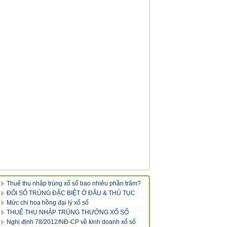
Thuế thu nhập trúng xổ số bao nhiêu phần trăm?
ĐỔI SỐ TRÚNG ĐẶC BIỆT Ở ĐÂU & THỦ TỤC
NHƯ THẾ NÀO?
Mức chi hoa hồng đại lý xổ số
THUẾ THU NHẬP TRÚNG THƯỞNG XỔ SỐ
Nghị định 78/2012/NĐ-CP về kinh doanh xổ số