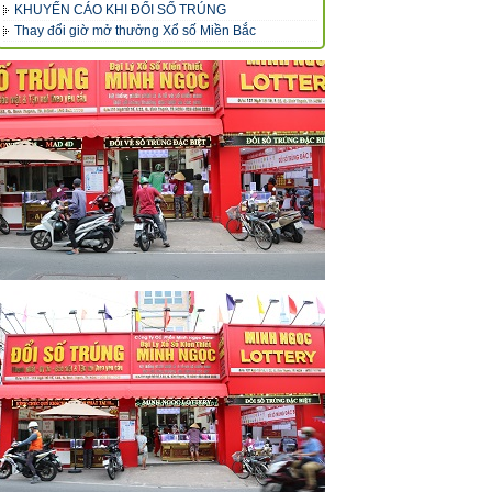
KHUYẾN CÁO KHI ĐỔI SỐ TRÚNG
Thay đổi giờ mở thưởng Xổ số Miền Bắc