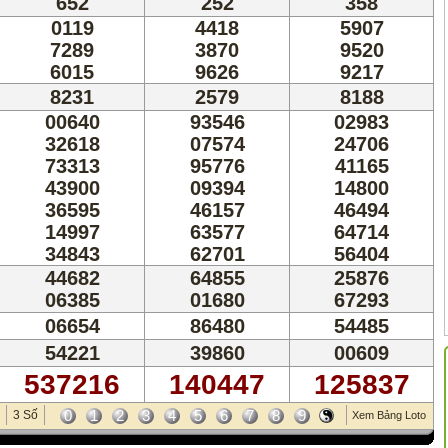
652
252
358
0119
4418
5907
7289
3870
9520
6015
9626
9217
8231
2579
8188
00640
93546
02983
32618
07574
24706
73313
95776
41165
43900
09394
14800
36595
46157
46494
14997
63577
64714
34843
62701
56404
44682
64855
25876
06385
01680
67293
06654
86480
54485
54221
39860
00609
537216
140447
125837
0
1
2
3
4
5
6
7
8
9
3 Số
Xem Bảng Loto