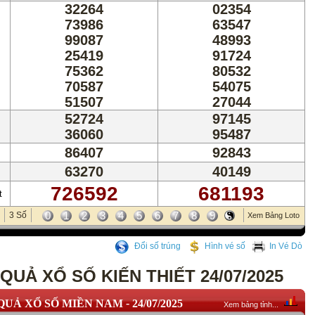
32264
02354
73986
63547
99087
48993
25419
91724
75362
80532
70587
54075
51507
27044
52724
97145
36060
95487
86407
92843
63270
40149
726592
681193
t
0
1
2
3
4
5
6
7
8
9
3 Số
Xem Bảng Loto
Đổi số trúng
Hình vé số
In Vé Dò
QUẢ XỔ SỐ KIẾN THIẾT 24/07/2025
-
QUẢ XỔ SỐ MIỀN NAM
24/07/2025
Xem bảng tỉnh...