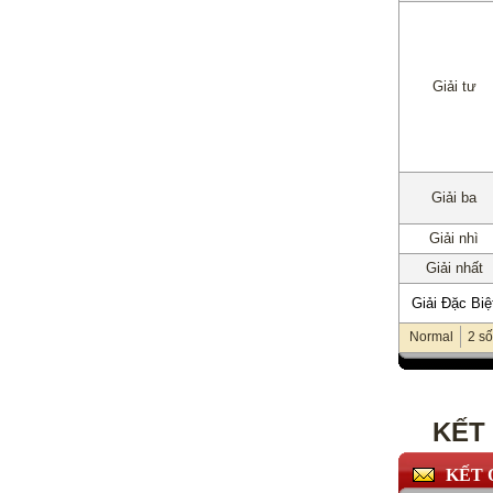
Giải tư
Giải ba
Giải nhì
Giải nhất
Giải Đặc Biệ
Normal
2 số
KẾT 
KẾT 