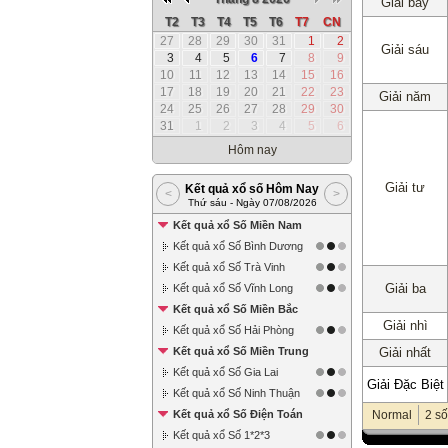
Giải bảy
T2
T3
T4
T5
T6
T7
CN
27
28
29
30
31
1
2
Giải sáu
3
4
5
6
7
8
9
10
11
12
13
14
15
16
17
18
19
20
21
22
23
Giải năm
24
25
26
27
28
29
30
31
1
2
3
4
5
6
Hôm nay
Giải tư
Kết quả xổ số Hôm Nay
<
>
Thứ sáu - Ngày 07/08/2026
Kết quả xổ Số Miền Nam
Kết quả xổ Số Bình Dương
Kết quả xổ Số Trà Vinh
Giải ba
Kết quả xổ Số Vĩnh Long
Kết quả xổ Số Miền Bắc
Giải nhì
Kết quả xổ Số Hải Phòng
Kết quả xổ Số Miền Trung
Giải nhất
Kết quả xổ Số Gia Lai
Giải Đặc Biệt
Kết quả xổ Số Ninh Thuận
Kết quả xổ Số Điện Toán
Normal
2 số
Kết quả xổ Số 1*2*3