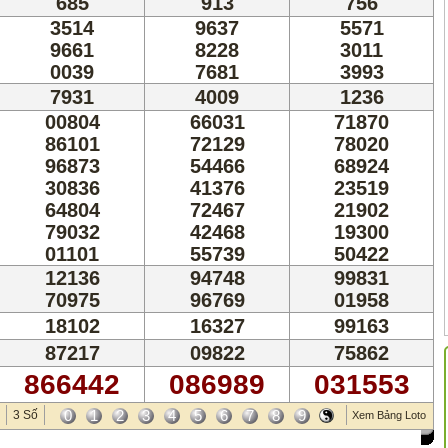
685
913
756
3514
9637
5571
9661
8228
3011
0039
7681
3993
7931
4009
1236
00804
66031
71870
86101
72129
78020
96873
54466
68924
30836
41376
23519
64804
72467
21902
79032
42468
19300
01101
55739
50422
12136
94748
99831
70975
96769
01958
18102
16327
99163
87217
09822
75862
866442
086989
031553
0
1
2
3
4
5
6
7
8
9
3 Số
Xem Bảng Loto