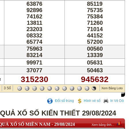
63876
85119
92896
75735
74162
75384
13811
71260
23203
71014
08332
44152
65774
57200
75963
00560
83214
13339
99971
05631
37077
50463
315230
945632
t
0
1
2
3
4
5
6
7
8
9
3 Số
Xem Bảng Loto
Đổi số trúng
Hình vé số
In Vé Dò
QUẢ XỔ SỐ KIẾN THIẾT 29/08/2024
-
QUẢ XỔ SỐ MIỀN NAM
29/08/2024
Xem bảng tỉnh...