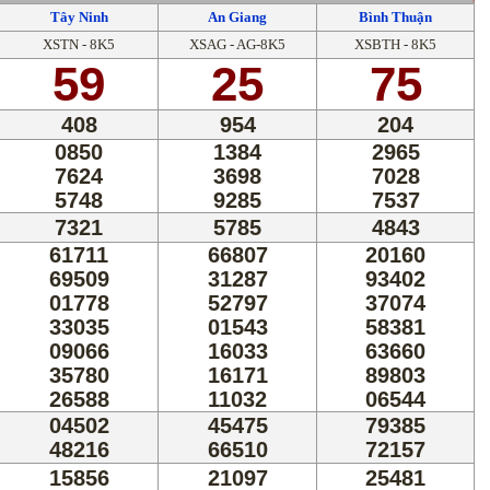
Tây Ninh
An Giang
Bình Thuận
XSTN - 8K5
XSAG - AG-8K5
XSBTH - 8K5
59
25
75
408
954
204
0850
1384
2965
7624
3698
7028
5748
9285
7537
7321
5785
4843
61711
66807
20160
69509
31287
93402
01778
52797
37074
33035
01543
58381
09066
16033
63660
35780
16171
89803
26588
11032
06544
04502
45475
79385
48216
66510
72157
15856
21097
25481