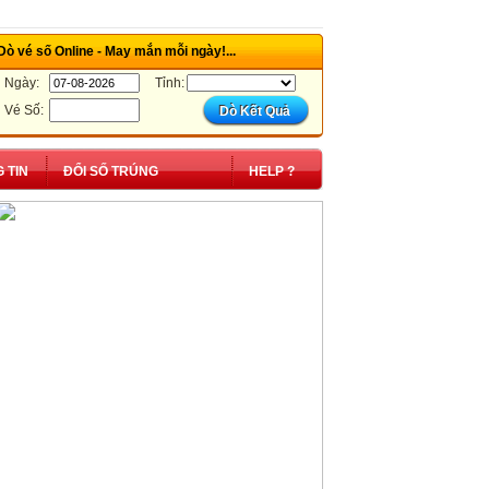
Dò vé số Online - May mắn mỗi ngày!...
Ngày:
Tỉnh:
Vé Số:
 TIN
ĐỔI SỐ TRÚNG
HELP ?