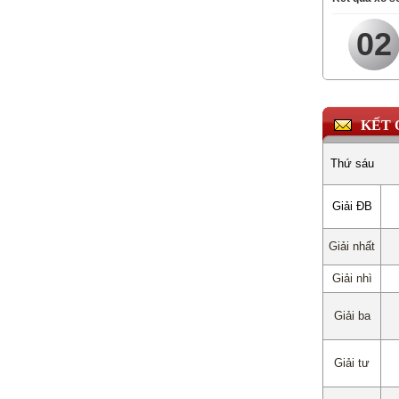
02
KẾT 
Thứ sáu
Giải ĐB
Giải nhất
Giải nhì
Giải ba
Giải tư