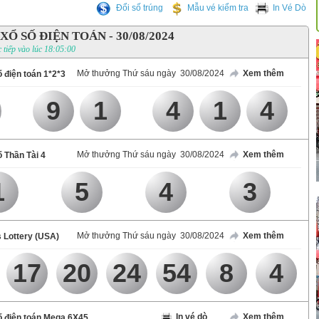
Đổi số trúng
Mẫu vé kiểm tra
In Vé Dò
XỔ SỐ ĐIỆN TOÁN
-
30/08/2024
 tiếp vào lúc 18:05:00
Mở thưởng Thứ sáu ngày 30/08/2024
Xem thêm
 điện toán 1*2*3
9
1
4
1
4
Mở thưởng Thứ sáu ngày 30/08/2024
Xem thêm
ố Thần Tài 4
1
5
4
3
Mở thưởng Thứ sáu ngày 30/08/2024
Xem thêm
s Lottery (USA)
17
20
24
54
8
4
In vé dò
Xem thêm
ố điện toán Mega 6X45