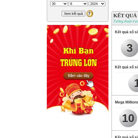
KẾT QUẢ 
Tường thuật trực
Kết quả xổ số
3
Kết quả xổ s
Mega Million
10
Kết quả xổ s