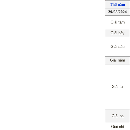
Thứ năm
29/08/2024
Giải tám
Giải bảy
Giải sáu
Giải năm
Giải tư
Giải ba
Giải nhì