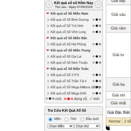
Giải bảy
Kết quả xổ số Hôm Nay
<
>
Thứ sáu - Ngày 07/08/2026
Kết quả xổ Số Miền Nam
Giải sáu
Kết quả xổ Số Bình Dương
Kết quả xổ Số Trà Vinh
Giải năm
Kết quả xổ Số Vĩnh Long
Kết quả xổ Số Miền Bắc
Kết quả xổ Số Hải Phòng
Kết quả xổ Số Miền Trung
Giải tư
Kết quả xổ Số Gia Lai
Kết quả xổ Số Ninh Thuận
Kết quả xổ Số Điện Toán
Kết quả xổ Số 1*2*3
Kết quả xổ Số Thần Tài 4
Giải ba
Kết quả xổ Số Mega Millions (USA)
Kết quả xổ Số Mega 6/45
Giải nhì
chờ,
đang xổ,
mới
Giải nhất
Tra Cứu Kết Quả Xổ Số
Giải Đặc Biệt
Miền
Tỉnh
Đầu đuôi
Normal
2 số