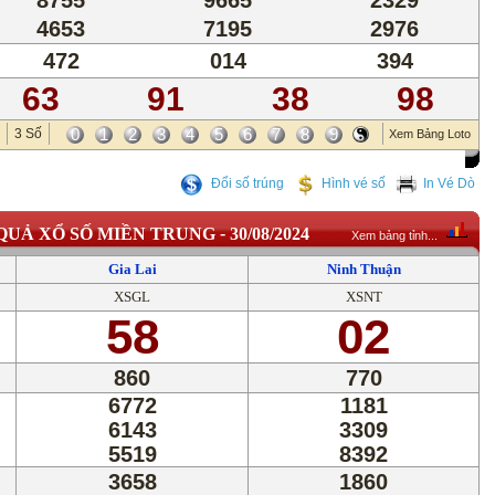
8755
9665
2329
4653
7195
2976
472
014
394
63
91
38
98
0
1
2
3
4
5
6
7
8
9
3 Số
Xem Bảng Loto
Đổi số trúng
Hình vé số
In Vé Dò
-
QUẢ XỔ SỐ MIỀN TRUNG
30/08/2024
Xem bảng tỉnh...
Gia Lai
Ninh Thuận
XSGL
XSNT
58
02
860
770
6772
1181
6143
3309
5519
8392
3658
1860