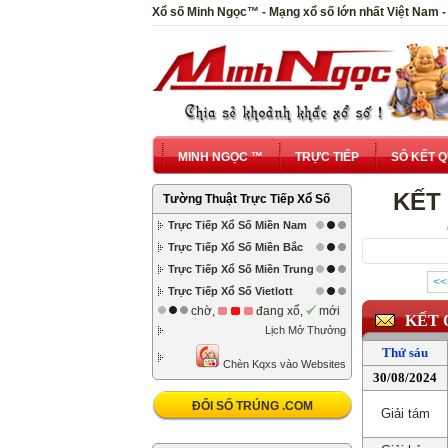
Xổ số Minh Ngọc™ - Mạng xổ số lớn nhất Việt Nam
MINH NGỌC ™
TRỰC TIẾP
SỔ KẾT 
KẾT 
Tường Thuật Trực Tiếp Xổ Số
Trực Tiếp Xổ Số Miền Nam
Trực Tiếp Xổ Số Miền Bắc
Trực Tiếp Xổ Số Miền Trung
<<
Trực Tiếp Xổ Số Vietlott
chờ,
đang xổ,
mới
KẾT 
Lịch Mở Thưởng
Thứ sáu
Chèn Kqxs vào Websites
30/08/2024
ĐỔI SỐ TRÚNG .COM
Giải tám