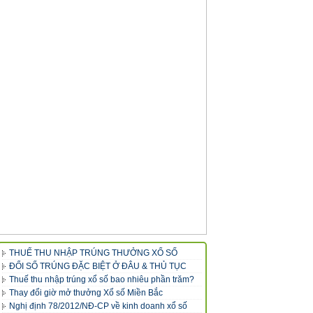
THUẾ THU NHẬP TRÚNG THƯỞNG XỔ SỐ
ĐỔI SỐ TRÚNG ĐẶC BIỆT Ở ĐÂU & THỦ TỤC
NHƯ THẾ NÀO?
Thuế thu nhập trúng xổ số bao nhiêu phần trăm?
Thay đổi giờ mở thưởng Xổ số Miền Bắc
Nghị định 78/2012/NĐ-CP về kinh doanh xổ số