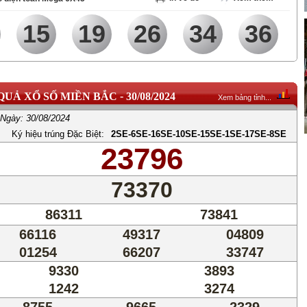
15
19
26
34
36
-
QUẢ XỔ SỐ MIỀN BẮC
30/08/2024
Xem bảng tỉnh...
Ngày:
30/08/2024
Ký hiệu trúng Đặc Biệt:
2SE-6SE-16SE-10SE-15SE-1SE-17SE-8SE
23796
73370
86311
73841
66116
49317
04809
01254
66207
33747
9330
3893
1242
3274