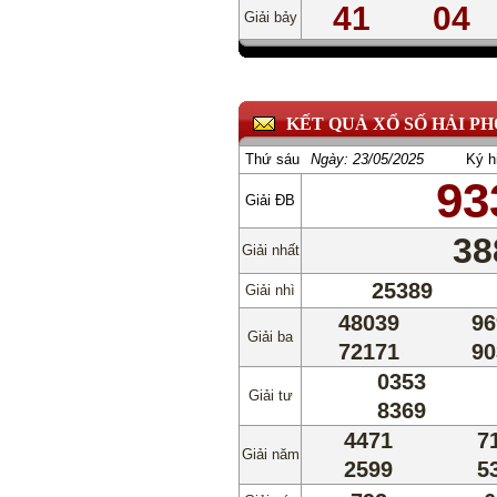
41
04
Giải bảy
KẾT QUẢ XỔ SỐ HẢI P
Thứ sáu
Ngày:
23/05/2025
Ký h
93
Giải ĐB
38
Giải nhất
25389
Giải nhì
48039
96
Giải ba
72171
90
0353
Giải tư
8369
4471
7
Giải năm
2599
5