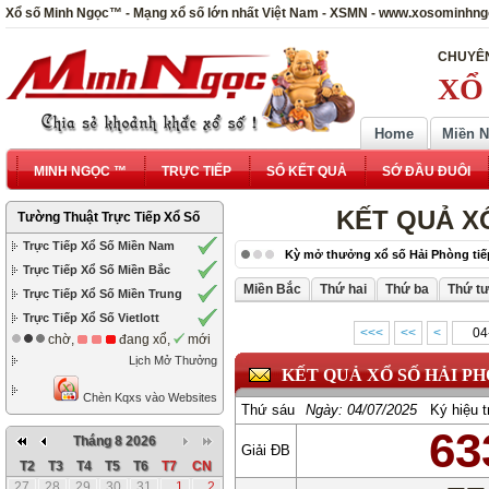
Xổ số Minh Ngọc™ - Mạng xổ số lớn nhất Việt Nam - XSMN - www.xosominhn
CHUYÊN
XỔ
Home
Miền 
MINH NGỌC ™
TRỰC TIẾP
SỔ KẾT QUẢ
SỚ ĐẦU ĐUÔI
KẾT QUẢ X
Tường Thuật Trực Tiếp Xổ Số
Trực Tiếp Xổ Số Miền Nam
Kỳ mở thưởng xổ số Hải Phòng tiếp
Trực Tiếp Xổ Số Miền Bắc
Miền Bắc
Thứ hai
Thứ ba
Thứ t
Trực Tiếp Xổ Số Miền Trung
Trực Tiếp Xổ Số Vietlott
<<<
<<
<
chờ,
đang xổ,
mới
Lịch Mở Thưởng
KẾT QUẢ XỔ SỐ HẢI P
Chèn Kqxs vào Websites
Thứ sáu
Ngày:
04/07/2025
Ký hiệu t
63
Tháng 8 2026
Giải ĐB
T2
T3
T4
T5
T6
T7
CN
27
28
29
30
31
1
2