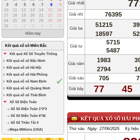
77
Giải nhất
3
4
5
6
7
8
9
10
11
12
13
14
15
16
76395
Giải nhì
17
18
19
20
21
22
23
24
25
26
27
28
29
30
51215
39
31
1
2
3
4
5
6
Giải ba
18597
52
Hôm nay
5715
Kết quả xổ số Miền Bắc
Giải tư
5487
Kết quả Xổ Số Truyền Thống
1983
3
Kết quả xổ số Bắc Ninh
Giải năm
Kết quả xổ số Hà Nội
2794
1
Kết quả xổ số Hải Phòng
705
7
Giải sáu
Kết quả xổ số Nam Định
77
45
Kết quả xổ số Quảng Ninh
Giải bảy
Kết quả xổ số Thái Bình
Xổ Số Điện Toán
Xổ Số Điện Toán 1*2*3
Xổ Số Điện Toán 6*36
KẾT QUẢ XỔ SỐ HẢI P
Xổ Số Thần Tài 4
Thứ sáu
Ngày:
27/06/2025
Ký hiệu 
Mega Millions (USA)