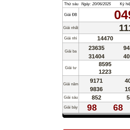
Thứ sáu
Ngày:
20/06/2025
Ký hi
04
Giải ĐB
11
Giải nhất
14470
Giải nhì
23635
94
Giải ba
31404
40
8595
Giải tư
1223
9171
4
Giải năm
9836
1
852
5
Giải sáu
98
68
Giải bảy