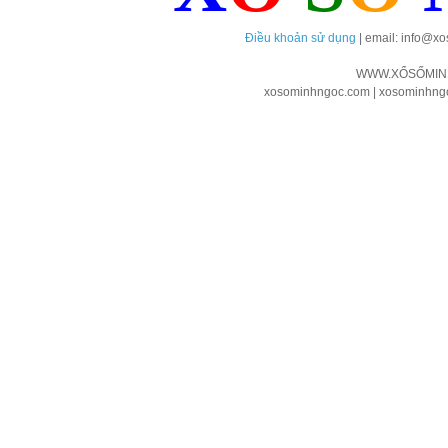
Điều khoản sử dụng
| email: info@x
WWW.XỔSỐMIN
xosominhngoc.com | xosominhngoc