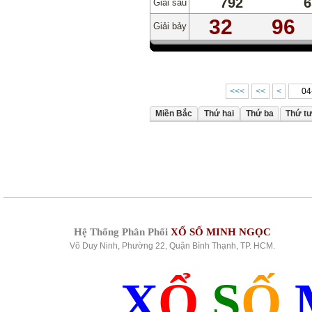
792
6
Giải sáu
32
96
Giải bảy
<<<
<<
<
Miền Bắc
Thứ hai
Thứ ba
Thứ t
Hệ Thống Phân Phối
XỔ SỐ MINH NGỌC
Võ Duy Ninh, Phường 22, Quận Bình Thạnh, TP. HCM.
X
Ổ
S
Ố