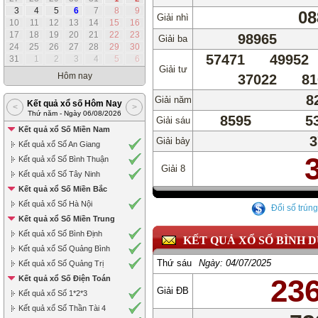
3
4
5
6
7
8
9
08
Giải nhì
10
11
12
13
14
15
16
17
18
19
20
21
22
23
98965
Giải ba
24
25
26
27
28
29
30
57471
49952
31
1
2
3
4
5
6
Giải tư
Hôm nay
37022
81
8
Giải năm
Kết quả xổ số Hôm Nay
<
>
Thứ năm - Ngày 06/08/2026
8595
5
Giải sáu
Kết quả xổ Số Miền Nam
3
Giải bảy
Kết quả xổ Số An Giang
Kết quả xổ Số Bình Thuận
Giải 8
Kết quả xổ Số Tây Ninh
Kết quả xổ Số Miền Bắc
Kết quả xổ Số Hà Nội
Đổi số trúng
Kết quả xổ Số Miền Trung
Kết quả xổ Số Bình Định
KẾT QUẢ XỔ SỐ BÌNH 
Kết quả xổ Số Quảng Bình
Thứ sáu
Ngày:
04/07/2025
Kết quả xổ Số Quảng Trị
23
Kết quả xổ Số Điện Toán
Giải ĐB
Kết quả xổ Số 1*2*3
Kết quả xổ Số Thần Tài 4