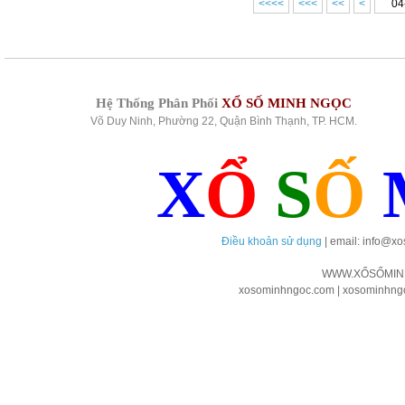
<<<<
<<<
<<
<
Hệ Thống Phân Phối
XỔ SỐ MINH NGỌC
Võ Duy Ninh, Phường 22, Quận Bình Thạnh, TP. HCM.
X
Ổ
S
Ố
Điều khoản sử dụng
| email: info@x
WWW.XỔSỐMIN
xosominhngoc.com | xosominhngoc