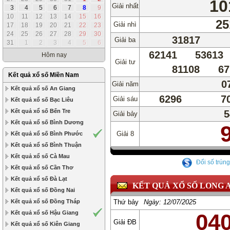
10
Giải nhất
3
4
5
6
7
8
9
10
11
12
13
14
15
16
25
Giải nhì
17
18
19
20
21
22
23
24
25
26
27
28
29
30
31817
Giải ba
31
1
2
3
4
5
6
62141
53613
Hôm nay
Giải tư
81108
67
Kết quả xổ số Miền Nam
0
Giải năm
Kết quả xổ số An Giang
6296
7
Giải sáu
Kết quả xổ số Bạc Liêu
Kết quả xổ số Bến Tre
5
Giải bảy
Kết quả xổ số Bình Dương
Giải 8
Kết quả xổ số Bình Phước
Kết quả xổ số Bình Thuận
Kết quả xổ số Cà Mau
Đổi số trúng
Kết quả xổ số Cần Thơ
Kết quả xổ số Đà Lạt
KẾT QUẢ XỔ SỐ LONG 
Kết quả xổ số Đồng Nai
Kết quả xổ số Đồng Tháp
Thứ bảy
Ngày:
12/07/2025
Kết quả xổ số Hậu Giang
04
Giải ĐB
Kết quả xổ số Kiên Giang