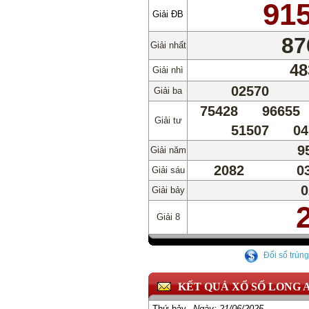
91
Giải ĐB
87
Giải nhất
48
Giải nhì
02570
Giải ba
75428
96655
Giải tư
51507
04
9
Giải năm
2082
0
Giải sáu
0
Giải bảy
Giải 8
Đổi số trúng
KẾT QUẢ XỔ SỐ LONG 
Thứ bảy
Ngày:
21/06/2025