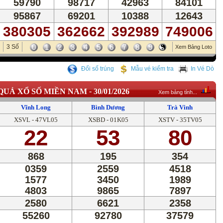
59790
98717
42963
84101
95867
69201
10388
12643
380305
362662
392989
749006
0
1
2
3
4
5
6
7
8
9
3 Số
Xem Bảng Loto
Đổi số trúng
Mẫu vé kiểm tra
In Vé Dò
-
QUẢ XỔ SỐ MIỀN NAM
30/01/2026
Xem bảng tỉnh...
Vĩnh Long
Bình Dương
Trà Vinh
XSVL - 47VL05
XSBD - 01K05
XSTV - 35TV05
22
53
80
868
195
354
0359
2559
4518
1577
3450
1989
4803
9865
7897
2580
6621
2358
55260
92780
37579