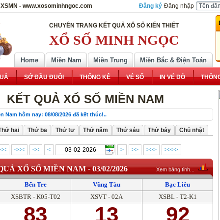
 - XSMN - www.xosominhngoc.com
Đăng ký
Đăng nhập
CHUYÊN TRANG KẾT QUẢ XỔ SỐ KIẾN THIẾT
XỔ SỐ MINH NGỌC
Home
Miền Nam
Miền Trung
Miền Bắc & Điện Toán
QUẢ
SỚ ĐẦU ĐUÔI
THỐNG KÊ
VÉ SỐ
IN VÉ DÒ
THÔNG
KẾT QUẢ XỔ SỐ MIỀN NAM
n Nam hôm nay: 08/08/2026 đã kết thúc!..
Thứ hai
Thứ ba
Thứ tư
Thứ năm
Thứ sáu
Thứ bảy
Chủ nhật
<<
<<<
<<
<
>
>>
>>>
>>>>
-
QUẢ XỔ SỐ MIỀN NAM
03/02/2026
Xem bảng tỉnh...
Bến Tre
Vũng Tàu
Bạc Liêu
XSBTR - K05-T02
XSVT - 02A
XSBL - T2-K1
83
13
92