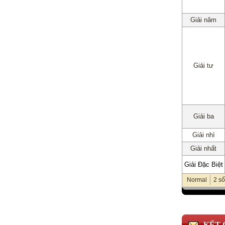
Giải năm
Giải tư
Giải ba
Giải nhì
Giải nhất
Giải Đặc Biệt
Normal
2 số
KẾT 