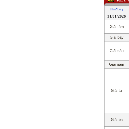
Thứ bảy
31/01/2026
Giải tám
Giải bảy
Giải sáu
Giải năm
Giải tư
Giải ba