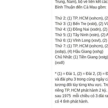
Trung, Nam), bộ vé liên kết cá
Bình Thuận đến Cà Mau gồm:
Thứ 2: (1) TP. HCM (xshcm), (2
Thứ 3: (1) Bến Tre (xsbt), (2) V
Thứ 4: (1) Đồng Nai (xsdn), (2)
Thứ 5: (1) Tây Ninh (xstn), (2)
Thứ 6: (1) Vĩnh Long (xsvl), (2
Thứ 7: (1) TP. HCM (xshcm), (2
(xsbp), (4) Hậu Giang (xshg)
Chủ Nhật: (1) Tiền Giang (xstg)
(xsdl)
* (1) = Đài 1, (2) = Đài 2, (3) =
và đài phụ 3 trong cùng ngày c
tương đối tùy từng khu vực. Tr
riêng TP. HCM phát hành 2 kỳ.
sau 1975 mỗi chiều có 3 đài rad
có 4 tỉnh phát hành.