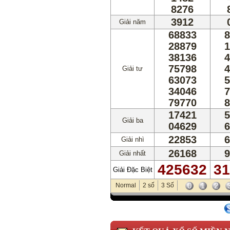
8276
3912
Giải năm
68833
8
28879
1
38136
4
75798
4
Giải tư
63073
5
34046
7
79770
8
17421
5
Giải ba
04629
6
22853
6
Giải nhì
26168
9
Giải nhất
425632
31
Giải Đặc Biệt
0
1
2
Normal
2 số
3 Số