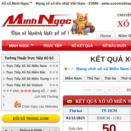
Xổ số Minh Ngọc™ - Mạng xổ số lớn nhất Việt Nam - XSMN - www.xosominhn
CHUYÊN
XỔ
Home
Miền 
MINH NGỌC ™
TRỰC TIẾP
SỔ KẾT QUẢ
SỚ ĐẦU ĐUÔI
KẾT QUẢ X
Tường Thuật Trực Tiếp Xổ Số
Trực Tiếp Xổ Số Miền Nam
Đang chờ xổ số Miền Nam l
Trực Tiếp Xổ Số Miền Bắc
Miền Nam
Thứ hai
Thứ ba
Thứ t
Trực Tiếp Xổ Số Miền Trung
Trực Tiếp Xổ Số Vietlott
<<<<
<<<
<<
<
chờ,
đang xổ,
mới
Lịch Mở Thưởng
KẾT QUẢ XỔ SỐ MIỀN 
Chèn Kqxs vào Websites
Thứ hai
TP. HCM
03/11/2025
XSHCM - 11B2
ĐỔI SỐ TRÚNG .COM
50
Giải tám
Tháng 8 2026