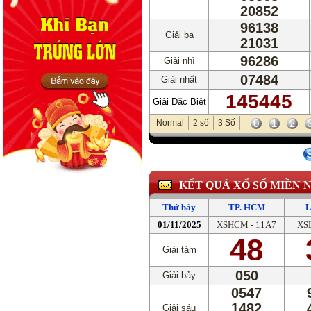
20852
96138
Giải ba
21031
96286
Giải nhì
07484
Giải nhất
145445
Giải Đặc Biệt
0
1
2
Normal
2 số
3 Số
KẾT QUẢ XỔ SỐ MIỀN 
Thứ bảy
TP. HCM
L
01/11/2025
XSHCM - 11A7
XSL
48
Giải tám
050
Giải bảy
0547
1482
Giải sáu