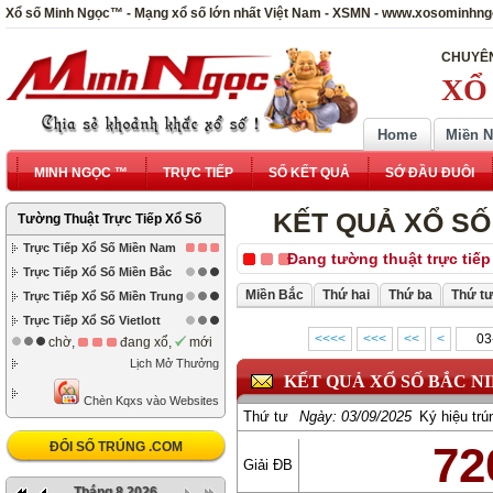
Xổ số Minh Ngọc™ - Mạng xổ số lớn nhất Việt Nam - XSMN - www.xosominhn
CHUYÊN
XỔ
Home
Miền 
MINH NGỌC ™
TRỰC TIẾP
SỔ KẾT QUẢ
SỚ ĐẦU ĐUÔI
KẾT QUẢ XỔ SỐ
Tường Thuật Trực Tiếp Xổ Số
Trực Tiếp Xổ Số Miền Nam
Đang tường thuật trực tiế
Trực Tiếp Xổ Số Miền Bắc
Miền Bắc
Thứ hai
Thứ ba
Thứ t
Trực Tiếp Xổ Số Miền Trung
Trực Tiếp Xổ Số Vietlott
<<<<
<<<
<<
<
chờ,
đang xổ,
mới
Lịch Mở Thưởng
KẾT QUẢ XỔ SỐ BẮC N
Chèn Kqxs vào Websites
Thứ tư
Ngày:
03/09/2025
Ký hiệu trú
72
ĐỔI SỐ TRÚNG .COM
Giải ĐB
Tháng 8 2026