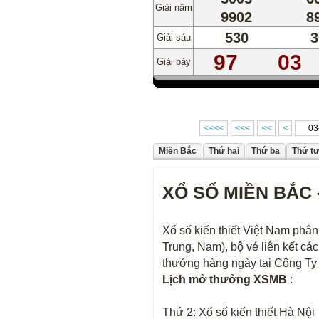
Giải năm
9902
8
530
3
Giải sáu
97
03
Giải bảy
<<<<
<<<
<<
<
Miền Bắc
Thứ hai
Thứ ba
Thứ t
XỔ SỐ MIỀN BẮC 
Xổ số kiến thiết Việt Nam phân 
Trung, Nam), bộ vé liên kết cá
thưởng hàng ngày tại Công Ty
Lịch mở thưởng XSMB
:
Thứ 2: Xổ số kiến thiết Hà Nội