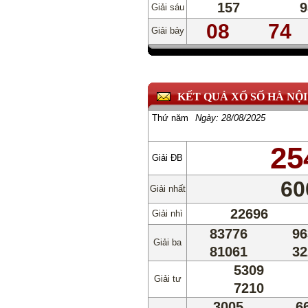
157
9
Giải sáu
08
74
Giải bảy
KẾT QUẢ XỔ SỐ HÀ NỘI
Thứ năm
Ngày:
28/08/2025
25
Giải ĐB
60
Giải nhất
22696
Giải nhì
83776
96
Giải ba
81061
32
5309
Giải tư
7210
3005
6