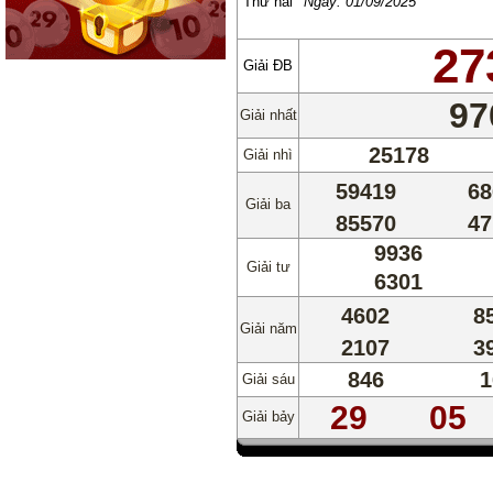
Thứ hai
Ngày:
01/09/2025
27
Giải ĐB
97
Giải nhất
25178
Giải nhì
59419
68
Giải ba
85570
47
9936
Giải tư
6301
4602
8
Giải năm
2107
3
846
1
Giải sáu
29
05
Giải bảy