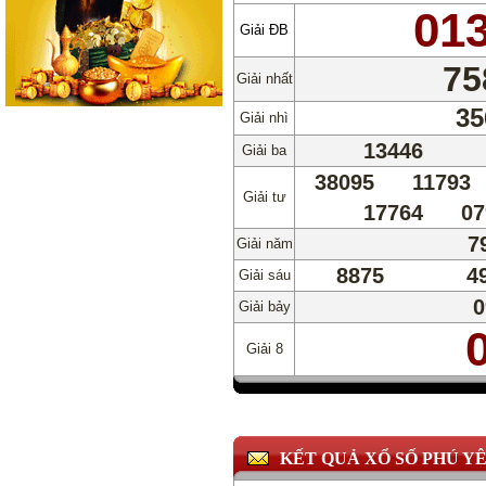
01
Giải ĐB
75
Giải nhất
35
Giải nhì
13446
Giải ba
38095
11793
Giải tư
17764
07
7
Giải năm
8875
4
Giải sáu
0
Giải bảy
Giải 8
KẾT QUẢ XỔ SỐ PHÚ Y