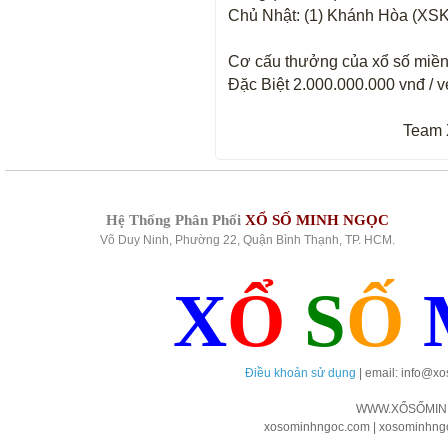
Chủ Nhật: (1) Khánh Hòa (XSK
Cơ cấu thưởng của xổ số miền t
Đặc Biệt 2.000.000.000 vnđ / v
Team 
Hệ Thống Phân Phối
XỔ SỐ MINH NGỌC
Võ Duy Ninh, Phường 22, Quận Bình Thạnh, TP. HCM.
X
Ổ
S
Ố
Điều khoản sử dụng
| email: info@x
WWW.XỔSỐMIN
xosominhngoc.com | xosominhngoc