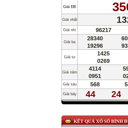
35
Giải ĐB
13
Giải nhất
96217
Giải nhì
28340
60
Giải ba
19296
93
1425
Giải tư
0269
4114
5
Giải năm
0951
0
568
5
Giải sáu
44
24
Giải bảy
KẾT QUẢ XỔ SỐ BÌNH Đ