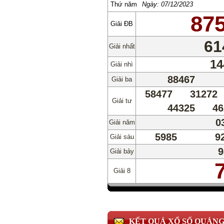
Thứ năm
Ngày:
07/12/2023
87
Giải ĐB
61
Giải nhất
14
Giải nhì
88467
Giải ba
58477
31272
Giải tư
44325
46
0
Giải năm
5985
9
Giải sáu
9
Giải bảy
Giải 8
KẾT QUẢ XỔ SỐ QUẢNG