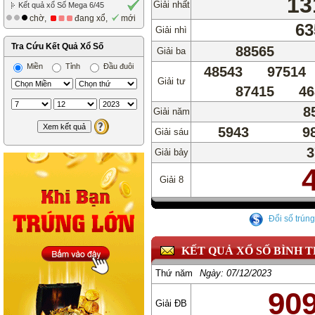
13
Giải nhất
Kết quả xổ Số Mega 6/45
chờ,
đang xổ,
mới
63
Giải nhì
Tra Cứu Kết Quả Xổ Số
88565
Giải ba
Miền
Tỉnh
Đầu đuôi
48543
97514
Giải tư
87415
46
8
Giải năm
5943
9
Giải sáu
3
Giải bảy
Giải 8
Đổi số trúng
KẾT QUẢ XỔ SỐ BÌNH 
Thứ năm
Ngày:
07/12/2023
90
Giải ĐB