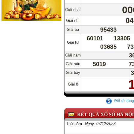
00
Giải nhất
04
Giải nhì
95433
Giải ba
60101
13305
Giải tư
03685
73
3
Giải năm
5019
7
Giải sáu
3
Giải bảy
Giải 8
Đổi số trúng
KẾT QUẢ XỔ SỐ HÀ NỘI
Thứ năm
Ngày:
07/12/2023