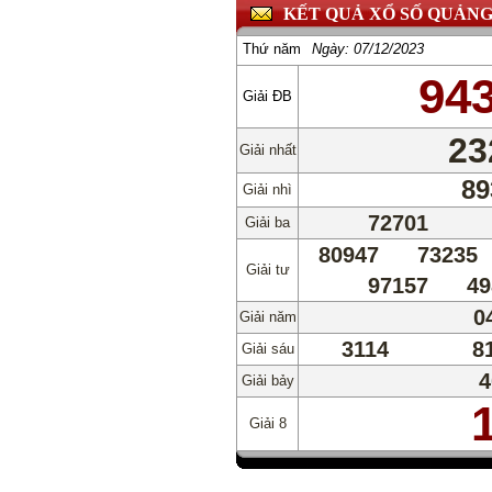
KẾT QUẢ XỔ SỐ QUẢNG
Thứ năm
Ngày:
07/12/2023
94
Giải ĐB
23
Giải nhất
89
Giải nhì
72701
Giải ba
80947
73235
Giải tư
97157
49
0
Giải năm
3114
8
Giải sáu
4
Giải bảy
Giải 8