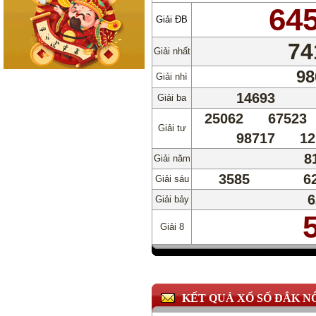
64
Giải ĐB
74
Giải nhất
98
Giải nhì
14693
Giải ba
25062
67523
Giải tư
98717
12
8
Giải năm
3585
6
Giải sáu
6
Giải bảy
Giải 8
KẾT QUẢ XỔ SỐ ĐẮK N