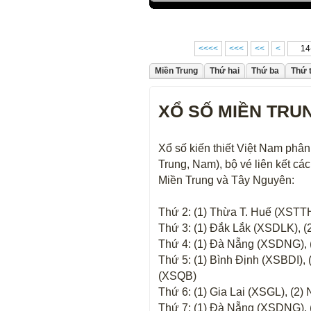
<<<<
<<<
<<
<
Miền Trung
Thứ hai
Thứ ba
Thứ 
XỔ SỐ MIỀN TRUN
Xổ số kiến thiết Việt Nam phân 
Trung, Nam), bộ vé liên kết các
Miền Trung và Tây Nguyên:
Thứ 2: (1) Thừa T. Huế (XSTT
Thứ 3: (1) Đắk Lắk (XSDLK),
Thứ 4: (1) Đà Nẵng (XSDNG),
Thứ 5: (1) Bình Định (XSBDI), 
(XSQB)
Thứ 6: (1) Gia Lai (XSGL), (2
Thứ 7: (1) Đà Nẵng (XSDNG), 