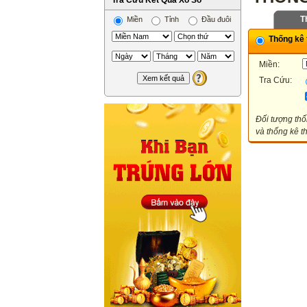
Tra Cứu Kết Quả Xổ Số
T
Miền
Tỉnh
Đầu đuôi
Thống kê 
Miền:
Tra Cứu:
Đối tượng thố
và thống kê th