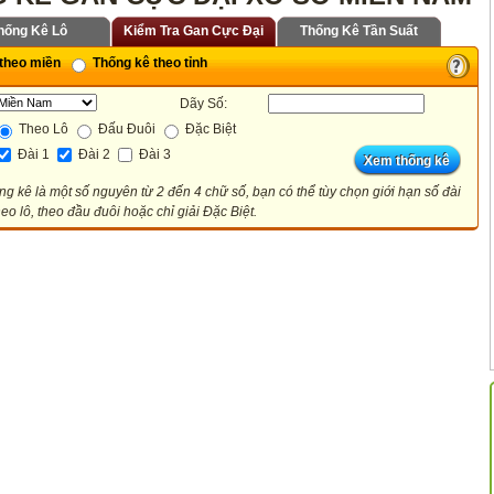
hống Kê Lô
Kiểm Tra Gan Cực Đại
Thống Kê Tần Suất
theo miền
Thống kê theo tỉnh
Dãy Số:
Theo Lô
Đấu Đuôi
Đặc Biệt
Đài 1
Đài 2
Đài 3
ng kê là một số nguyên từ 2 đến 4 chữ số, bạn có thể tùy chọn giới hạn số đài
eo lô, theo đầu đuôi hoặc chỉ giải Đặc Biệt.