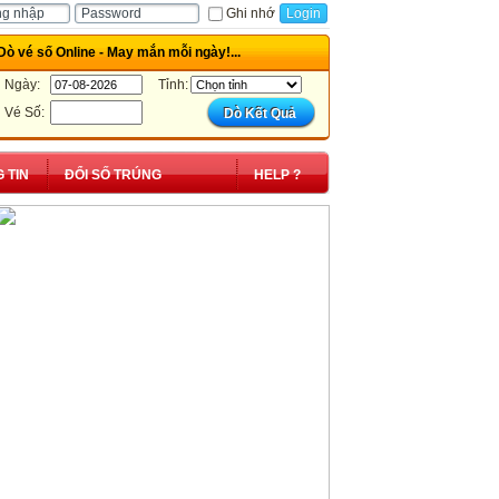
Ghi nhớ
Dò vé số Online - May mắn mỗi ngày!...
Ngày:
Tỉnh:
Vé Số:
 TIN
ĐỔI SỐ TRÚNG
HELP ?