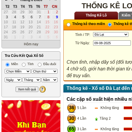
THỐNG KÊ LO
T2
T3
T4
T5
T6
T7
CN
27
28
29
30
31
1
2
Thống Kê Lô
Kiểm 
3
4
5
6
7
8
9
10
11
12
13
14
15
16
Thống kê theo miền
Thống kê th
17
18
19
20
21
22
23
24
25
26
27
28
29
30
Tỉnh / TP:
31
1
2
3
4
5
6
Từ Ngày:
Hôm nay
Tra Cứu Kết Quả Xổ Số
Chọn tỉnh, nhập dãy số (đối tư
Miền
Tỉnh
Đầu đuôi
4 chữ số), giới hạn thời gian 
để truy vấn.
Thống kê - Xổ số Đà Lạt đến
Các cặp số xuất hiện nhiều n
36
5 Lần
Không tăng
30
4 Lần
Tăng 2
65
3 Lần
Không tăng