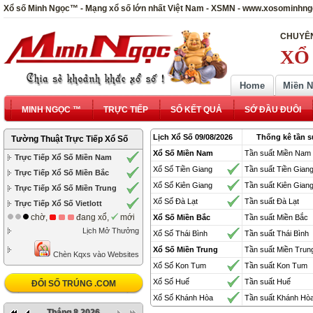
Xổ số Minh Ngọc™ - Mạng xổ số lớn nhất Việt Nam - XSMN - www.xosominhn
CHUYÊN
XỔ
Home
Miền 
MINH NGỌC ™
TRỰC TIẾP
SỔ KẾT QUẢ
SỚ ĐẦU ĐUÔI
Lịch Xổ Số 09/08/2026
Thống kê tần s
Tường Thuật Trực Tiếp Xổ Số
Xổ Số Miền Nam
Tần suất Miền Nam
Trực Tiếp Xổ Số Miền Nam
Xổ Số Tiền Giang
Tần suất Tiền Gian
Trực Tiếp Xổ Số Miền Bắc
Xổ Số Kiên Giang
Tần suất Kiên Gian
Trực Tiếp Xổ Số Miền Trung
Xổ Số Đà Lạt
Tần suất Đà Lạt
Trực Tiếp Xổ Số Vietlott
chờ,
đang xổ,
mới
Xổ Số Miền Bắc
Tần suất Miền Bắc
Lịch Mở Thưởng
Xổ Số Thái Bình
Tần suất Thái Bình
Xổ Số Miền Trung
Tần suất Miền Trun
Chèn Kqxs vào Websites
Xổ Số Kon Tum
Tần suất Kon Tum
Xổ Số Huế
Tần suất Huế
ĐỔI SỐ TRÚNG .COM
Xổ Số Khánh Hòa
Tần suất Khánh Hò
Tháng 8 2026