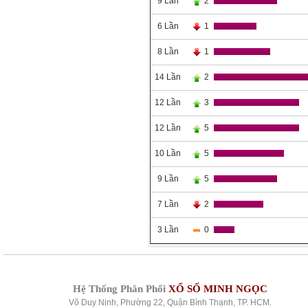
9 Lần
2
6 Lần
1
8 Lần
1
14 Lần
2
12 Lần
3
12 Lần
5
10 Lần
5
9 Lần
5
7 Lần
2
3 Lần
0
Hệ Thống Phân Phối
XỔ SỐ MINH NGỌC
Võ Duy Ninh, Phường 22, Quận Bình Thạnh, TP. HCM.