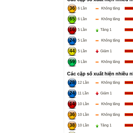
36
6 Lần
Không tăng
65
6 Lần
Không tăng
16
5 Lần
Tăng 1
24
5 Lần
Không tăng
44
5 Lần
Giảm 1
59
5 Lần
Không tăng
Các cặp số xuất hiện nhiều n
28
12 Lần
Không tăng
24
11 Lần
Giảm 1
14
10 Lần
Không tăng
36
10 Lần
Không tăng
38
10 Lần
Tăng 1