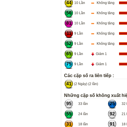
44
10 Lần
Không tăng
56
10 Lần
Không tăng
81
10 Lần
Không tăng
11
9 Lần
Không tăng
52
9 Lần
Không tăng
65
9 Lần
Giảm 1
75
9 Lần
Giảm 1
Các cặp số ra liên tiếp :
41
(2 Ngày) (2 lần)
Những cặp số không xuất hiệ
95
25
33 lần
32 l
55
92
24 lần
21 l
31
91
18 lần
18 l