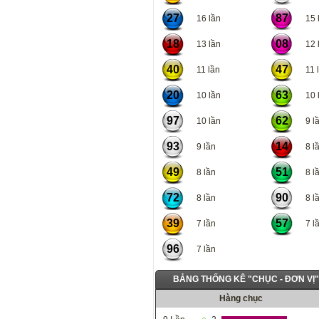
27
87
16 lần
15 l
18
08
13 lần
12 l
40
47
11 lần
11 l
20
63
10 lần
10 l
97
62
10 lần
9 lầ
93
14
9 lần
8 lầ
49
51
8 lần
8 lầ
72
90
8 lần
8 lầ
39
57
7 lần
7 lầ
96
7 lần
BẢNG THỐNG KÊ "CHỤC - ĐƠN VỊ
Hàng chục