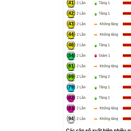
41
2 Lần
Tăng 1
42
2 Lần
Tăng 1
43
2 Lần
Không tăng
44
2 Lần
Không tăng
46
2 Lần
Tăng 1
54
2 Lần
Giảm 1
61
2 Lần
Không tăng
69
2 Lần
Tăng 2
79
2 Lần
Tăng 1
82
2 Lần
Tăng 1
83
2 Lần
Không tăng
94
2 Lần
Không tăng
Các cặp số xuất hiện nhiều n