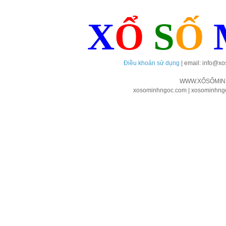
X
Ổ
S
Ố
Điều khoản sử dụng
| email: info@x
WWW.XỔSỐMIN
xosominhngoc.com | xosominhngoc