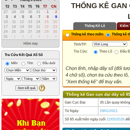
THỐNG KÊ GAN 
T2
T3
T4
T5
T6
T7
CN
27
28
29
30
31
1
2
3
4
5
6
7
8
9
10
11
12
13
14
15
16
Thống Kê Lô
Kiểm 
17
18
19
20
21
22
23
24
25
26
27
28
29
30
Thống kê theo miền
Thống kê th
31
1
2
3
4
5
6
Hôm nay
Tỉnh/TP:
Tra Cứu:
Theo Lô
Đấu Đ
Tra Cứu Kết Quả Xổ Số
Miền
Tỉnh
Đầu đuôi
Chọn tỉnh, nhập dãy số (đối tư
4 chữ số), chọn tra cứu theo lô
"Xem thống kê" để truy vấn.
Thống kê Gan cực đại dãy số 85
Gan Cực Đại:
35 Lần quay không 
Từ Ngày:
29/01/2021
Số 85 xuất hiện ngày cuối
22/05/2026
đế