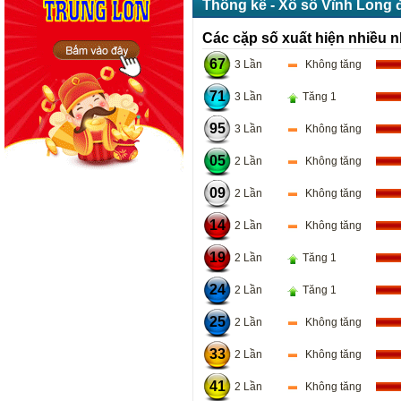
Thống kê - Xổ số Vĩnh Long 
Các cặp số xuất hiện nhiều n
67
3 Lần
Không tăng
71
3 Lần
Tăng 1
95
3 Lần
Không tăng
05
2 Lần
Không tăng
09
2 Lần
Không tăng
14
2 Lần
Không tăng
19
2 Lần
Tăng 1
24
2 Lần
Tăng 1
25
2 Lần
Không tăng
33
2 Lần
Không tăng
41
2 Lần
Không tăng