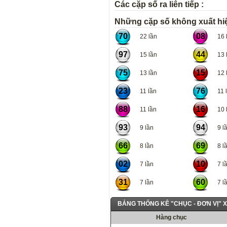
Các cặp số ra liên tiếp :
Những cặp số không xuất hiệ
70
08
22 lần
16 l
97
44
15 lần
13 l
75
15
13 lần
12 l
23
76
11 lần
11 l
88
16
11 lần
10 l
93
94
9 lần
9 lầ
66
69
8 lần
8 lầ
02
10
7 lần
7 lầ
31
60
7 lần
7 lầ
BẢNG THỐNG KÊ "CHỤC - ĐƠN VỊ" 
Hàng chục