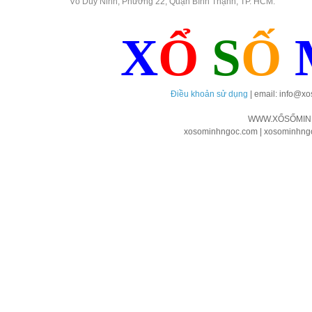
Võ Duy Ninh, Phường 22, Quận Bình Thạnh, TP. HCM.
X
Ổ
S
Ố
Điều khoản sử dụng
| email: info@x
WWW.XỔSỐMIN
xosominhngoc.com | xosominhngoc