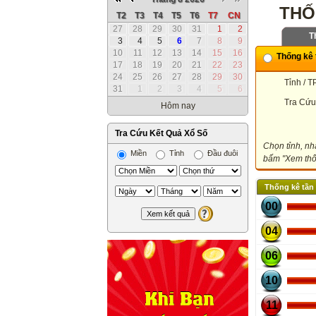
THỐ
T2
T3
T4
T5
T6
T7
CN
27
28
29
30
31
1
2
T
3
4
5
6
7
8
9
10
11
12
13
14
15
16
Thống kê 
17
18
19
20
21
22
23
24
25
26
27
28
29
30
Tỉnh / T
31
1
2
3
4
5
6
Tra Cứu
Hôm nay
Tra Cứu Kết Quả Xổ Số
Chọn tỉnh, nh
Miền
Tỉnh
Đầu đuôi
bấm "Xem thốn
Thống kê tần 
00
04
06
10
11