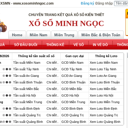
 - XSMN - www.xosominhngoc.com
Đăng ký
Đăng nhập
CHUYÊN TRANG KẾT QUẢ XỔ SỐ KIẾN THIẾT
XỔ SỐ MINH NGỌC
Home
Miền Nam
Miền Trung
Miền Bắc & Điện Toán
QUẢ
SỚ ĐẦU ĐUÔI
THỐNG KÊ
VÉ SỐ
IN VÉ DÒ
THÔNG
8/2026
Thống kê tần suất xổ số
Gan cực đại
Thống kê Loto
m
Tần suất Miền Nam
Chi tiết!..
GCĐ Miền Nam
Xem Loto Miền Nam
Tần suất Tây Ninh
Chi tiết!..
GCĐ Tây Ninh
Xem Loto Tây Ninh
Tần suất An Giang
Chi tiết!..
GCĐ An Giang
Xem Loto An Giang
ận
Tần suất Bình Thuận
Chi tiết!..
GCĐ Bình Thuận
Xem Loto Bình Thuận
Tần suất Miền Bắc
Chi tiết!..
GCĐ Miền Bắc
Xem Loto Miền Bắc
Tần suất Hà Nội
Chi tiết!..
GCĐ Hà Nội
Xem Loto Hà Nội
ng
Tần suất Miền Trung
Chi tiết!..
GCĐ Miền Trung
Xem Loto Miền Trung
Tần suất Bình Định
Chi tiết!..
GCĐ Bình Định
Xem Loto Bình Định
Tần suất Quảng Trị
Chi tiết!..
GCĐ Quảng Trị
Xem Loto Quảng Trị
nh
Tần suất Quảng Bình
Chi tiết!..
GCĐ Quảng Bình
Xem Loto Quảng Bình