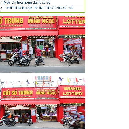
Mức chi hoa hồng đại lý xổ số
THUẾ THU NHẬP TRÚNG THƯỞNG XỔ SỐ