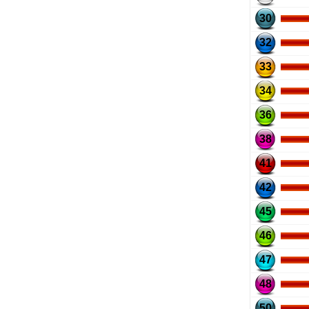
30
32
33
34
36
38
41
42
45
46
47
48
50